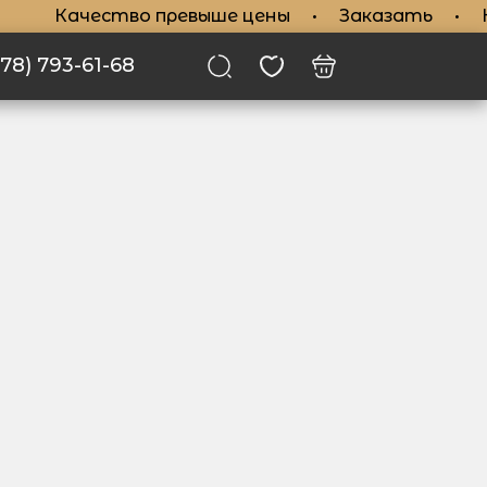
Качество превыше цены
•
Заказать
•
Ка
978) 793-61-68